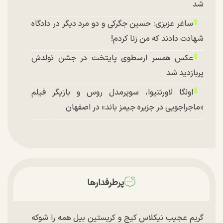
شد
ساغر عزیزی: حسین جگرکی و دو مرد دیگر در دادگاه
شهادت دادند که من زنا کردم!
عکس همسر ارسطوی پایتخت در جشن تولدش
پربازدید شد
اولگا لاورنتیوا، سوپرمدل روس و بازیگر فیلم
«ماجراجویی در جزیره جیمز باند» در اصفهان
پرطرفدارها
گریم عجیب نیکلاس کیج و کریستین بیل همه را شوکه