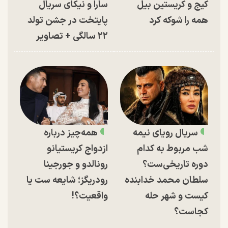
کیج و کریستین بیل
سارا و نیکای سریال
همه را شوکه کرد
پایتخت در جشن تولد
۲۲ سالگی + تصاویر
سریال رویای نیمه
همه‌چیز درباره
شب مربوط به کدام
ازدواج کریستیانو
دوره تاریخی‌ست؟
رونالدو و جورجینا
سلطان محمد خدابنده
رودریگز؛ شایعه ست یا
کیست و شهر حله
واقعیت؟!
کجاست؟