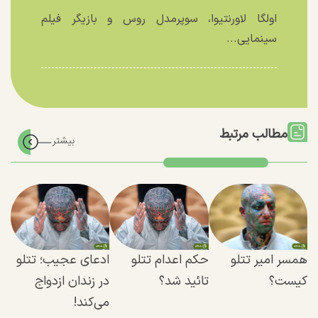
اولگا لاورنتیوا، سوپرمدل روس و بازیگر فیلم
سینمایی...
مطالب مرتبط
همسر امیر تتلو
حکم اعدام تتلو
ادعای عجیب؛ تتلو
کیست؟
تائید شد؟
در زندان ازدواج
می‌کند!