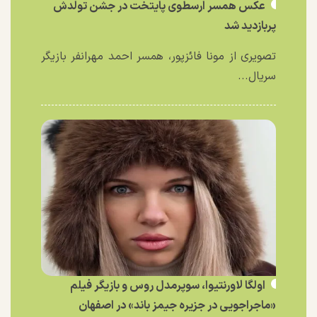
عکس همسر ارسطوی پایتخت در جشن تولدش
پربازدید شد
تصویری از مونا فائزپور، همسر احمد مهرانفر بازیگر
سریال...
اولگا لاورنتیوا، سوپرمدل روس و بازیگر فیلم
«ماجراجویی در جزیره جیمز باند» در اصفهان