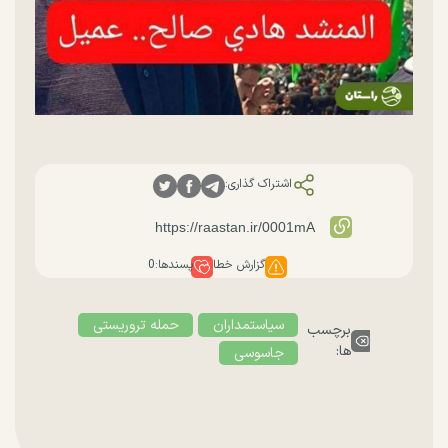
اشتراک گذاری:
گزارش خطا
پسندها:
0
سیاستمداران
حمله تروریستی
برچسب
ها:
جاسوسی