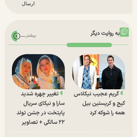
به روایت دیگر
گریم عجیب نیکلاس
تغییر چهره شدید
کیج و کریستین بیل
سارا و نیکای سریال
همه را شوکه کرد
پایتخت در جشن تولد
۲۲ سالگی + تصاویر