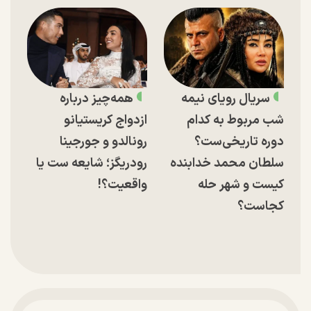
سریال رویای نیمه
همه‌چیز درباره
شب مربوط به کدام
ازدواج کریستیانو
دوره تاریخی‌ست؟
رونالدو و جورجینا
سلطان محمد خدابنده
رودریگز؛ شایعه ست یا
کیست و شهر حله
واقعیت؟!
کجاست؟