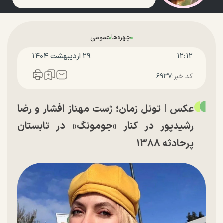
چهره‌ها
عمومی
۱۲:۱۲
۲۹ ارديبهشت ۱۴۰۴
کد خبر:
۶۹۳۷
عکس | تونل زمان؛ ژست مهناز افشار و رضا
رشیدپور در کنار «جومونگ» در تابستان
پرحادثه ۱۳۸۸