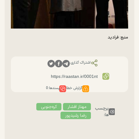
منبع: فرادید
اشتراک گذاری:
گزارش خطا
پسندها:
0
مهناز افشار
کره‌جنوبی
برچسب
ها:
رضا رشیدپور