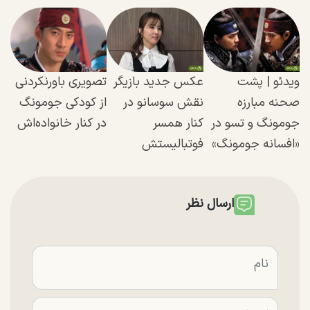
ویدئو | پشت
عکس جدید بازیگر
تصویری باورنکردنی
صحنه مبارزه
نقش سوسانو در
از کودکی‌ جومونگ
جومونگ و تسو در
کنار همسر
در کنار خانواده‌اش
«افسانه جومونگ»
فوتبالیستش
ارسال نظر