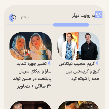
به روایت دیگر
گریم عجیب نیکلاس
تغییر چهره شدید
کیج و کریستین بیل
سارا و نیکای سریال
همه را شوکه کرد
پایتخت در جشن تولد
۲۲ سالگی + تصاویر