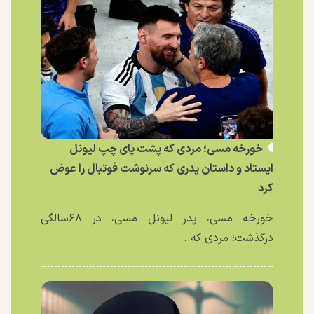
خورخه مسی؛ مردی که پشت پای چپ لیونل
ایستاد و داستان پدری که سرنوشت فوتبال را عوض
کرد
خورخه مسی، پدر لیونل مسی، در ۶۸سالگی
درگذشت؛ مردی که...