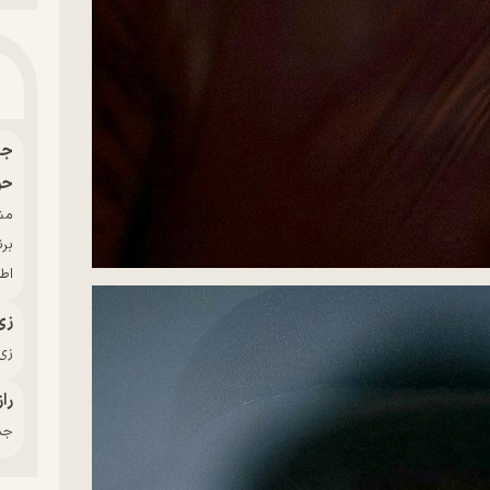
حو
بر
اط
زی
زی‌
راز
جدی