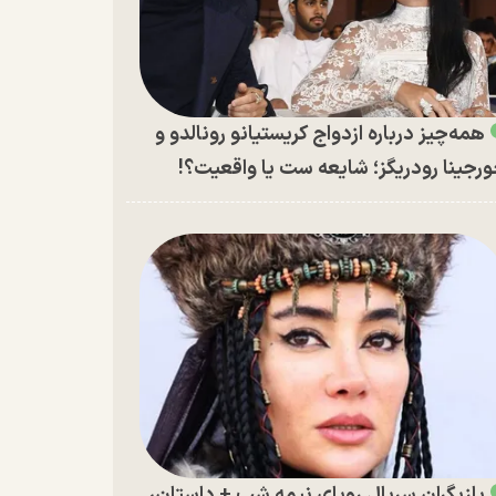
همه‌چیز درباره ازدواج کریستیانو رونالدو و
رجینا رودریگز؛ شایعه ست یا واقعیت؟!
بازیگران سریال رویای نیمه شب + داستان،