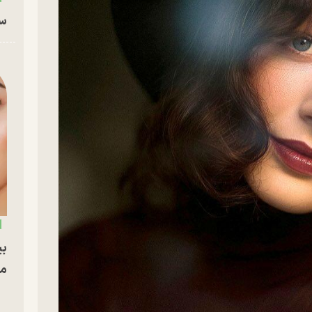
سا
بی
مج