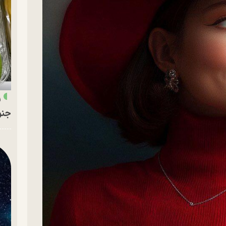
ر
جنو