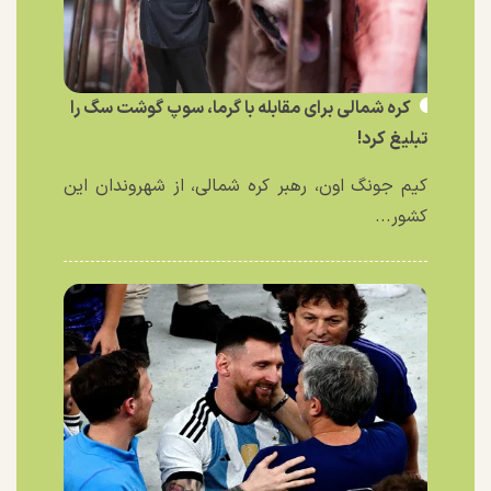
کره شمالی برای مقابله با گرما، سوپ گوشت سگ را
تبلیغ کرد!
کیم جونگ اون، رهبر کره شمالی، از شهروندان این
کشور...