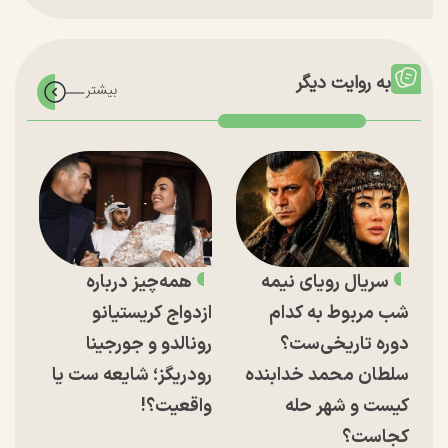
به روایت دیگر
سریال رویای نیمه
همه‌چیز درباره
شب مربوط به کدام
ازدواج کریستیانو
دوره تاریخی‌ست؟
رونالدو و جورجینا
سلطان محمد خدابنده
رودریگز؛ شایعه ست یا
کیست و شهر حله
واقعیت؟!
کجاست؟