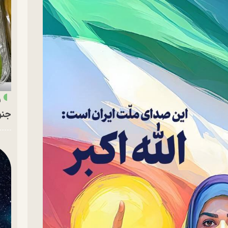
ر
جنو