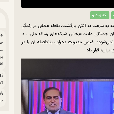
کد ویدیو
 به سرعت به آنتن بازگشت، نقطه عطفی در زندگی
یان جملاتی مانند «پخش شبکه‌های رسانه ملی… با
ی‌شود»، ضمن مدیریت بحران، بلافاصله آن را در
حو
بیان» قرار داد.
بر
اط
زی
زی‌
راز
جدی