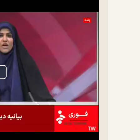
lay
ideo