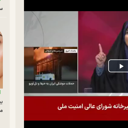
سا
P
V
بی
مج