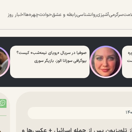
امت
سرگرمی
آشپزی
روانشناسی
رابطه و عشق
حوادث
چهره‌ها
اخبار روز
ره
صوفیا در سریال «رویای نیمه‌شب» کیست؟
ست
بیوگرافی سوزانا الوز، بازیگر سوری
 تلویزیون پس از حمله اسرائیل + عکس‌ها و