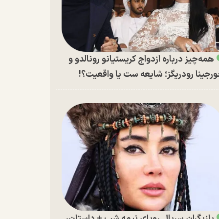
همه‌چیز درباره ازدواج کریستیانو رونالدو و
رجینا رودریگز؛ شایعه ست یا واقعیت؟!
بازیگران سریال رویای نیمه شب + داستان،