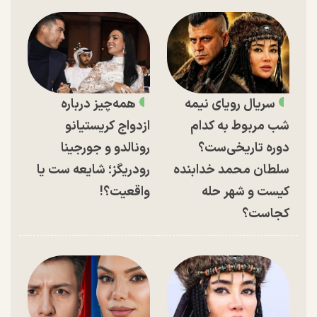
سریال رویای نیمه
همه‌چیز درباره
شب مربوط به کدام
ازدواج کریستیانو
دوره تاریخی‌ست؟
رونالدو و جورجینا
سلطان محمد خدابنده
رودریگز؛ شایعه ست یا
کیست و شهر حله
واقعیت؟!
کجاست؟