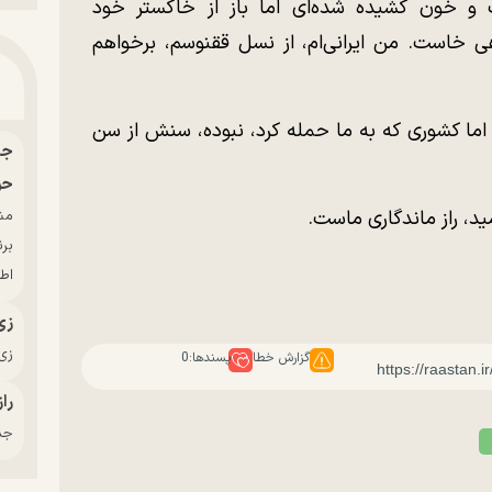
ک و خون کشیده شده‌ای اما باز از خاکستر خود
اهی خاست. من ایرانی‌ام، از نسل ققنوسم، برخواهم
اما کشوری که به ما حمله کرد، نبوده، سنش از سن
حو
مید، راز ماندگاری ماست‌.
بر
اط
زی
زی‌
گزارش خطا
پسندها:
0
راز
جدی