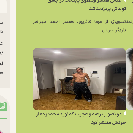
عکس همسر ارسطوی پایتخت در جشن
تولدش پربازدید شد
دند
تصویری از مونا فائزپور، همسر احمد مهرانفر
سا
بازیگر سریال...
دا
عک
پر
او
«م
دو تصویر برهنه و عجیب که نوید محمدزاده از
خودش منتشر کرد