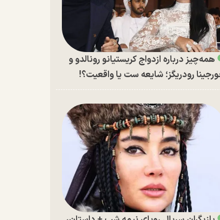
همه‌چیز درباره ازدواج کریستیانو رونالدو و
رجینا رودریگز؛ شایعه ست یا واقعیت؟!
بازیگران سریال رویای نیمه شب + داستان،