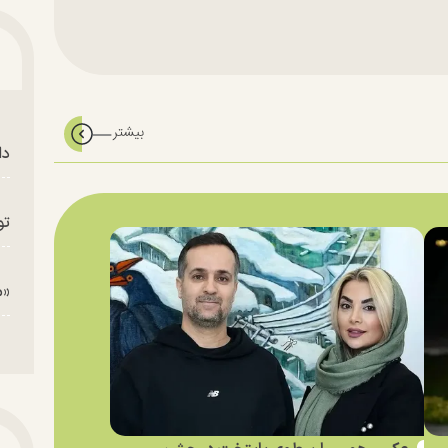
دا
تو
«م