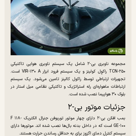
مجموعه ناوبری بی-۲ شامل یک سیستم ناوبری هوایی تاکتیکی
TCN-۲۵۰ راکوِِل کولینز و یک سیستم فرود ابزار VIR-۱۳۰ A است.
تجهیزات ارتباطی توسط راکول کالینز تامین می‌شود. یک سیستم
ارتباطات ماهواره‌ای رله استراتژیک و تاکتیکی نظامی میل استار در
بلوک ۳۰ هواپیما نصب شده است.
جزئیات موتور بی-۲
بمب افکن بی-۲ دارای چهار موتور توربوفن جنرال الکتریک F ۱۱۸-
GE-۱۰۰ است که در داخل بدنه بال‌ها نصب شده اند. موتور‌ها دارای
سیستم کنترل دمای اگزوز برای به حداقل رساندن حرارت هستند.