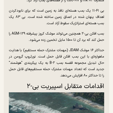
متعارف mk ۸۲ و CBU-۸۷ را از قفسه‌های بمب آزاد کرد.
بی ۶۱-۱۱ یک بمب هسته‌ای نافذ به زمین است که برای نابودکردن
اهداف پنهان شده در اعماق زمین ساخته شده است. بی ۸۳ یک
بمب هسته‌ای استراتژیک سقوط آزاد است.
بمب افکن بی-۲ همچنین می‌تواند موشک کروز پیشرفته AGM-۱۲۹ را
حمل کند که برد آن تا ۱۵۰۰ مایل تخمین زده می‌شود.
حداکثر ۱۶ موشک JDAM (مهمات مشترک حمله مستقیم) با هدایت
ماهواره‌ای با این بمب افکن قابل حمل است. نورثروپ گرومن در
حال تبدیل مجموعه قفسه بمب B-۲ به یک پیکربندی "هوشمند"
جدید است که تعداد مهمات مشترک حمله مستقیم‌های قابل حمل
را تا حداکثر ۸۰ افزایش می‌دهد.
اقدامات متقابل اسپیریت بی-۲