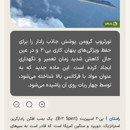
نورثروپ گرومن پوشش جاذب رادار را برای
حفظ ویژگی‌های پنهان کاری بی-۲ و در عین
حال کاهش شدید زمان تعمیر و نگهداری
ایجاد کرده است. این ماده جدید که به
عنوان مواد با فرکانس بالا شناخته می‌شود،
توسط چهار ربات روی آن پاشیده می‌شود.
راستان |
بی-۲ اسپیریت (B-۲ Spirit)، یک بمب افکن رادارگریز،
استراتژیک، دوربرد و سنگین آمریکا است که قادر است به سپر‌های