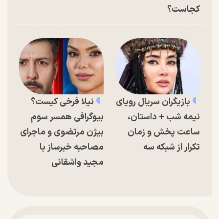
کجاست؟
بازیگران سریال رویای
نیلا فرخی کیست؟
نیمه شب + داستان،
بیوگرافی همسر سوم
ساعت پخش و زمان
بیژن مرتضوی و ماجرای
تکرار از شبکه سه
مصاحبه خبرساز با
مجید واشقانی