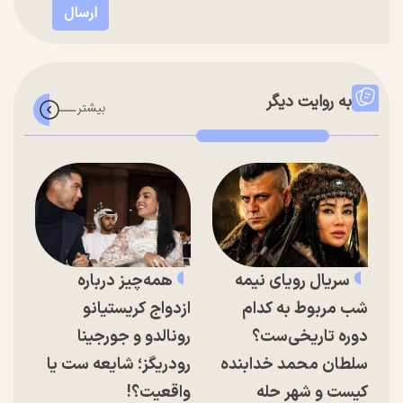
به روایت دیگر
سریال رویای نیمه
همه‌چیز درباره
شب مربوط به کدام
ازدواج کریستیانو
دوره تاریخی‌ست؟
رونالدو و جورجینا
سلطان محمد خدابنده
رودریگز؛ شایعه ست یا
کیست و شهر حله
واقعیت؟!