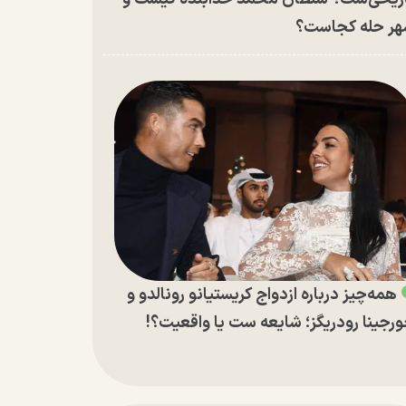
ر حله کجاست؟
همه‌چیز درباره ازدواج کریستیانو رونالدو و
رجینا رودریگز؛ شایعه ست یا واقعیت؟!