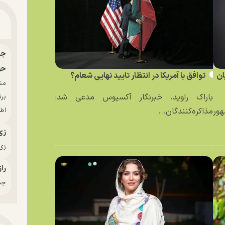
حو
ان
توافق با آمریکا در انتظار تایید نهایی شعام؟
باراک راوید، خبرنگار آکسیوس مدعی شد:
بر
ور
مذاکره‌کنندگان...
اط
زی
زی‌
راز
جدی