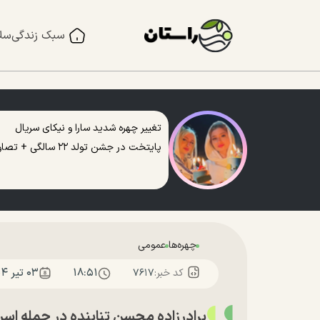
سبک زندگی
سل
تغییر چهره شدید سارا و نیکای سریال
پایتخت در جشن تولد ۲۲ سالگی + تصاویر
چهره‌ها
عمومی
۱۸:۵۱
۰۳ تير ۱۴۰۴
کد خبر:
۷۶۱۷
برادرزاده محسن تنابنده در حمله اسر