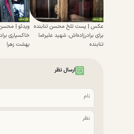
عکس | پست تلخ محسن تنابنده
ویدئو | محسن 
برای برادرزاده‌اش، شهید علیرضا
خاکسپاری براد
تنابنده
بهشت زهرا
ارسال نظر