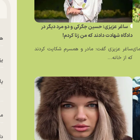
ساغر عزیزی: حسین جگرکی و دو مرد دیگر در
دادگاه شهادت دادند که من زنا کردم!
هم
مای
ساغر عزیزی گفت: مادر و همسرم شکایت کردند
که از خانه...
پز
پای
من
دا