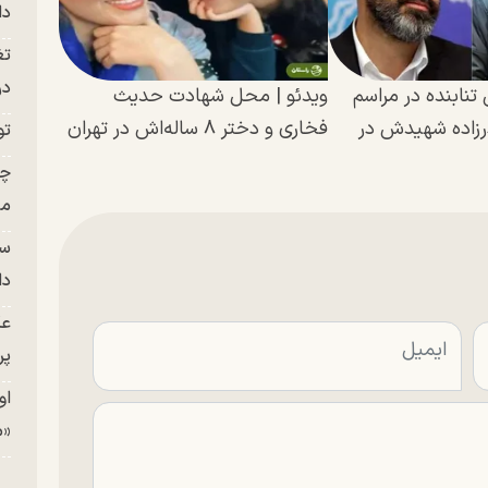
دا
تغ
در ج
تنابنده در مراسم
ویدئو | محل شهادت حدیث
رزاده شهیدش در
فخاری و دختر ۸ ساله‌اش در تهران
تو
چن
من
سا
دا
عک
پر
او
«م