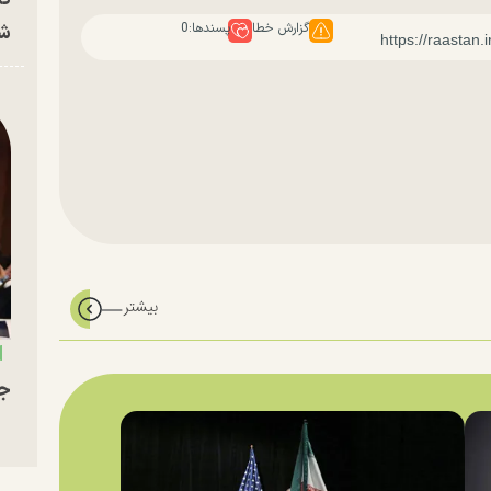
شه
گزارش خطا
پسندها:
0
جو