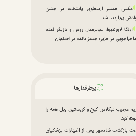
عکس همسر ارسطوی پایتخت در جشن
لدش پربازدید شد
اولگا لاورنتیوا، سوپرمدل روس و بازیگر فیلم
اجراجویی در جزیره جیمز باند» در اصفهان
پرطرفدارها
یم عجیب نیکلاس کیج و کریستین بیل همه را
که کرد
ث بازگشت شادمهر پس از اظهارات پزشکیان