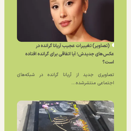
(تصاویر) تغییرات عجیب آریانا گرانده در
عکس‌های جدیدش؛ آیا اتفاقی برای گرانده افتاده
است؟
تصاویری جدید از آریانا گرانده در شبکه‌های
اجتماعی منتشرشده...