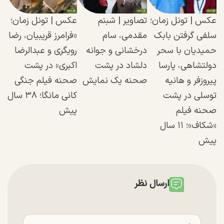
عکس | تونل زمان؛
تصاویر | شبنم
عکس | تونل زمان؛
سلفی گرفتن بابک
مقدمی، سام
«فرامرز قریبیان، رضا
حمیدیان با سحر
درخشانی و جوانه
رویگری و عبدالرضا
دولتشاهی، پارسا
دلشاد در پشت
اکبری» در پشت
پیروزفر و هانیه
صحنه یک نمایش
صحنه فیلم جنگی
توسلی در پشت
کانی مانگا؛ ۳۸ سال
صحنه فیلم
پیش
«شکاف»؛ ۱۱ سال
پیش
ارسال نظر