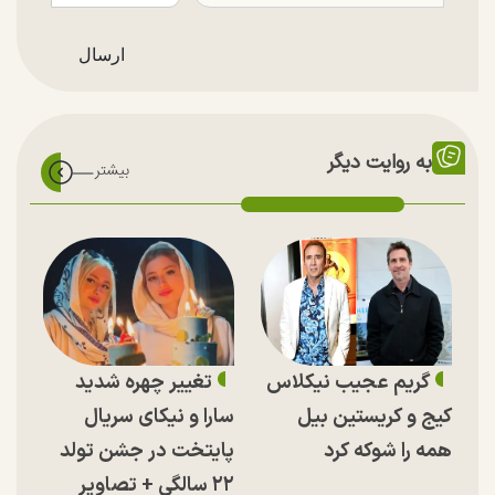
به روایت دیگر
گریم عجیب نیکلاس
تغییر چهره شدید
کیج و کریستین بیل
سارا و نیکای سریال
همه را شوکه کرد
پایتخت در جشن تولد
۲۲ سالگی + تصاویر