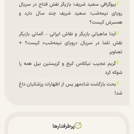
بیوگرافی سعید شریف؛ بازیگر نقش فتاح در سریال
رویای نیمه‌شب؛ سعید شریف چند سال دارد و
همسرش کیست؟
آیدا ماهیانی بازیگر و نقاش ایرانی – آلمانی بازیگر
نقش تلما در سریال «رویای نیمه‌شب» کیست؟ +
تصاویر
گریم عجیب نیکلاس کیج و کریستین بیل همه را
شوکه کرد
بحث بازگشت شادمهر پس از اظهارات پزشکیان داغ
شد!
تغییر چهره شدید سارا و نیکای سریال پایتخت در
جشن تولد ۲۲ سالگی + تصاویر
توافق با آمریکا در انتظار تایید نهایی شعام؟
پرطرفدارها