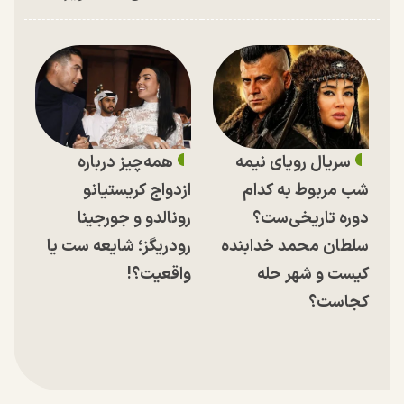
سریال رویای نیمه
همه‌چیز درباره
شب مربوط به کدام
ازدواج کریستیانو
دوره تاریخی‌ست؟
رونالدو و جورجینا
سلطان محمد خدابنده
رودریگز؛ شایعه ست یا
کیست و شهر حله
واقعیت؟!
کجاست؟