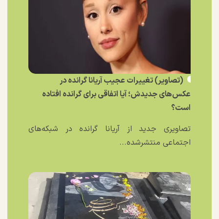
(تصاویر) تغییرات عجیب آریانا گرانده در
عکس‌های جدیدش؛ آیا اتفاقی برای گرانده افتاده
است؟
تصاویری جدید از آریانا گرانده در شبکه‌های
اجتماعی منتشرشده...