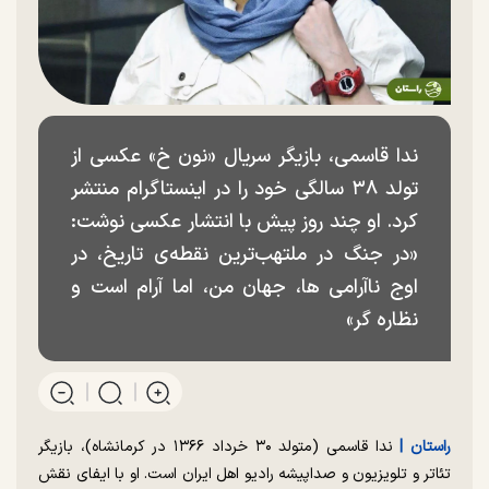
ندا قاسمی، بازیگر سریال «نون خ» عکسی از
تولد ۳۸ سالگی خود را در اینستاگرام منتشر
کرد. او چند روز پیش با انتشار عکسی نوشت:
«در جنگ در ملتهب‌ترین نقطه‌ی تاریخ، در
اوج ناآرامی ها، جهان من، اما آرام است و
نظاره گر»
راستان |
ندا قاسمی (متولد ۳۰ خرداد ۱۳۶۶ در کرمانشاه)، بازیگر
تئاتر و تلویزیون و صداپیشه رادیو اهل ایران است. او با ایفای نقش