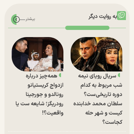
به روایت دیگر
سریال رویای نیمه
همه‌چیز درباره
شب مربوط به کدام
ازدواج کریستیانو
دوره تاریخی‌ست؟
رونالدو و جورجینا
سلطان محمد خدابنده
رودریگز؛ شایعه ست یا
کیست و شهر حله
واقعیت؟!
کجاست؟