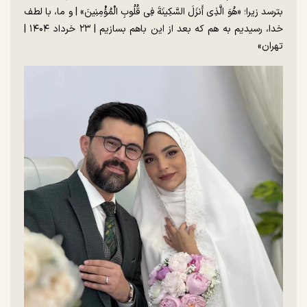
بترسد زیرا؛ «هُوَ الَّذِی أَنزَلَ السَّكِینَةَ فِی قُلُوبِ الْمُؤْمِنِینَ» | و ما، با لطف
خدا، رسیدیم به هم که بعد از این باهم بسازیم | ۲۳ خرداد ۱۴۰۴ |
تهران»