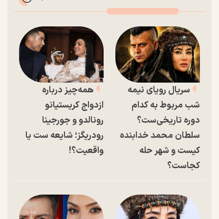
سریال رویای نیمه
همه‌چیز درباره
شب مربوط به کدام
ازدواج کریستیانو
دوره تاریخی‌ست؟
رونالدو و جورجینا
سلطان محمد خدابنده
رودریگز؛ شایعه ست یا
کیست و شهر حله
واقعیت؟!
کجاست؟