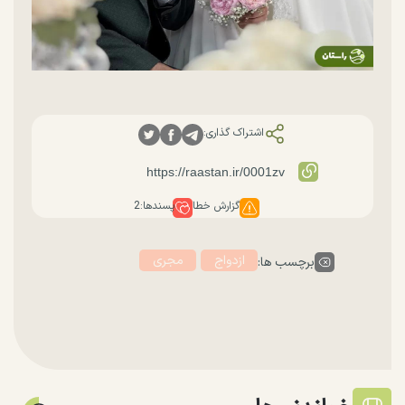
اشتراک گذاری:
گزارش خطا
پسندها:
2
ازدواج
مجری
برچسب ها: