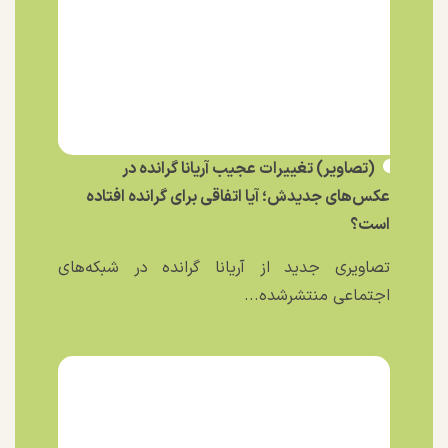
(تصاویر) تغییرات عجیب آریانا گرانده در
عکس‌های جدیدش؛ آیا اتفاقی برای گرانده افتاده
است؟
تصاویری جدید از آریانا گرانده در شبکه‌های
اجتماعی منتشرشده...