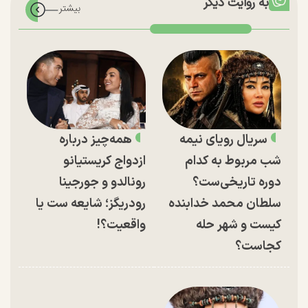
به روایت دیگر
سریال رویای نیمه
همه‌چیز درباره
شب مربوط به کدام
ازدواج کریستیانو
دوره تاریخی‌ست؟
رونالدو و جورجینا
سلطان محمد خدابنده
رودریگز؛ شایعه ست یا
کیست و شهر حله
واقعیت؟!
کجاست؟