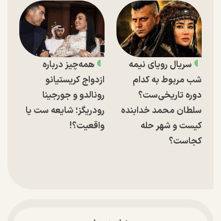
سریال رویای نیمه
همه‌چیز درباره
شب مربوط به کدام
ازدواج کریستیانو
دوره تاریخی‌ست؟
رونالدو و جورجینا
سلطان محمد خدابنده
رودریگز؛ شایعه ست یا
کیست و شهر حله
واقعیت؟!
کجاست؟