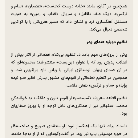
همچنین در آثاری مانند «خانه دوست کجاست»، «عصیان»، «سام و
نرگس»، «یک علف ناقابل» و سریال «آفتاب و زمین» به صورت
مستقل آهنگسازی کرد و نشان داد که مسیر هنری‌اش را با توانایی
شخصی دنبال می‌کند.
تنظیم دوباره صدای پدر
یکی از پروژه‌های مهم بامداد، تنظیم بی‌کلام قطعاتی از آثار پیش از
انقلاب پدرش بود که با عنوان «بن‌بست» منتشر شد؛ مجموعه‌ای که
در آن صدای پنهان نوستالژی ایرانی با زبانی تازه بازآفرینی شد. او
همچنین در تنظیم قطعاتی از آلبوم‌های مشهور پدرش نظیر «دو نیمه
رؤیا» و «سام و نرگس» نقش داشت.
تنظیم قطعه معروف «آسیمه‌سر» از آلبوم «نون و دلقک» به خوانندگی
محمد اصفهانی نیز از همکاری‌های قابل توجه او با بهروز صفاریان
بود.
بامداد بیات تنها یک آهنگساز نبود؛ او منتقدی صریح و صاحب‌نظر
در حوزه موسیقی پاپ نیز بود. در گفت‌وگوهایی که از او به‌جا مانده،