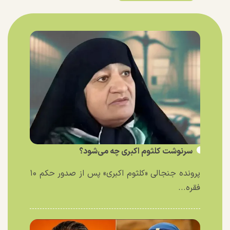
سرنوشت کلثوم اکبری چه می‌شود؟
پرونده جنجالی «کلثوم اکبری» پس از صدور حکم ۱۰
فقره...