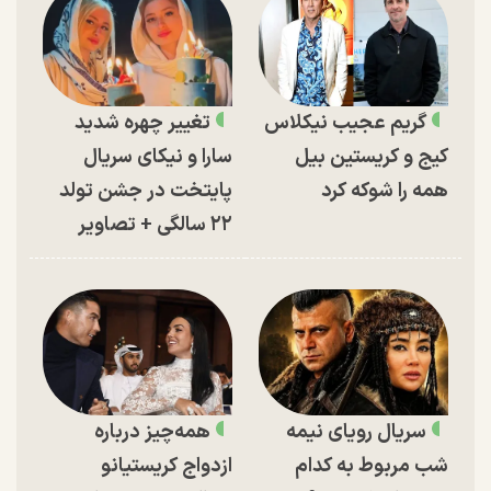
گریم عجیب نیکلاس
تغییر چهره شدید
کیج و کریستین بیل
سارا و نیکای سریال
همه را شوکه کرد
پایتخت در جشن تولد
۲۲ سالگی + تصاویر
سریال رویای نیمه
همه‌چیز درباره
شب مربوط به کدام
ازدواج کریستیانو