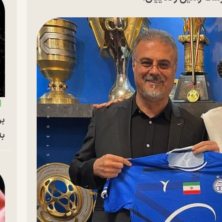
بر
به