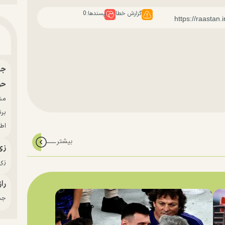
گزارش خطا
پسندها:
0
حو
بر
اط
زی
زی‌
راز
جدی