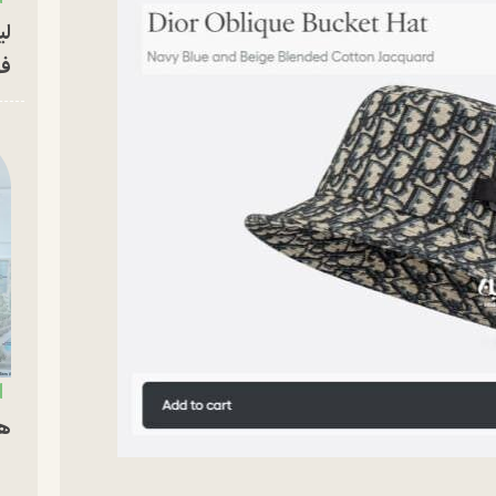
لی
فو
هم