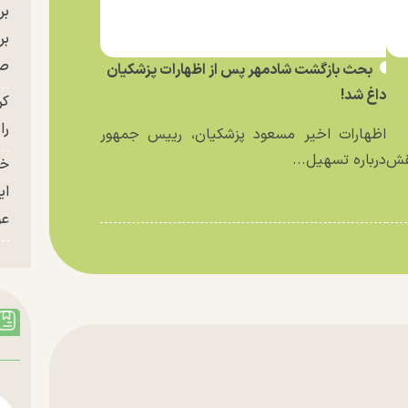
بر
صح
بحث بازگشت شادمهر پس از اظهارات پزشکیان
داغ شد!
کر
را
اظهارات اخیر مسعود پزشکیان، رییس جمهور
نقش
درباره تسهیل...
خو
ای
عو