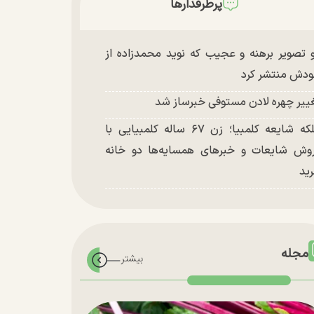
پرطرفدارها
 تصویر برهنه و عجیب که نوید محمدزاده از
دش منتشر کرد
ییر چهره لادن مستوفی خبرساز شد
ملکه شایعه کلمبیا؛ زن ۶۷ ساله کلمبیایی با
وش شایعات و خبر‌های همسایه‌ها دو خانه
ید
مجله