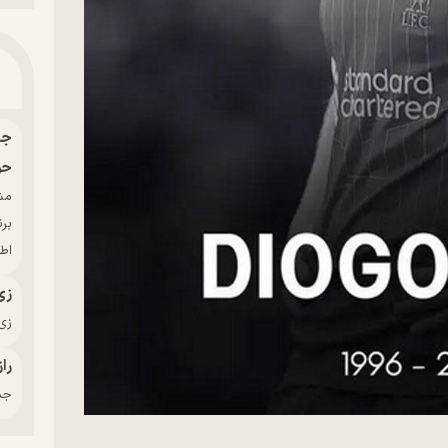
حو
بر
اط
زی
زی‌
راز
جدی