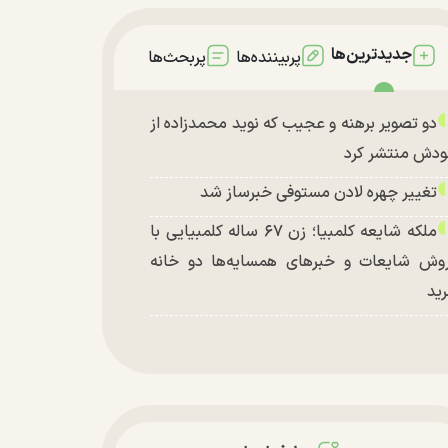
جدیدترین‌ها
پربیننده‌ها
پربحث‌ها
دو تصویر برهنه و عجیب که نوید محمدزاده از
دش منتشر کرد
تغییر چهره لادن مستوفی خبرساز شد
ملکه شایعه کلمبیا؛ زن ۶۷ ساله کلمبیایی با
وش شایعات و خبر‌های همسایه‌ها دو خانه
ید