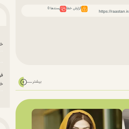
گزارش خطا
پسندها:
0
خو
فر
خر