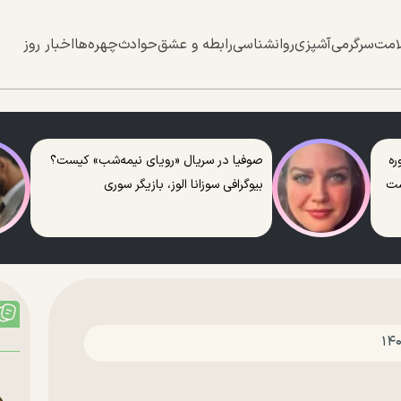
امت
سرگرمی
آشپزی
روانشناسی
رابطه و عشق
حوادث
چهره‌ها
اخبار روز
ره
صوفیا در سریال «رویای نیمه‌شب» کیست؟
ست
بیوگرافی سوزانا الوز، بازیگر سوری