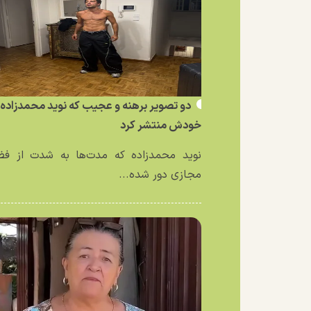
دو تصویر برهنه و عجیب که نوید محمدزاده ا
خودش منتشر کرد
نوید محمدزاده که مدت‌ها به شدت از فض
مجازی دور شده...