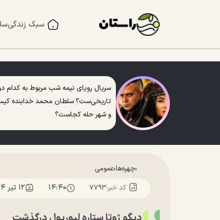
سبک زندگی
سل
سریال رویای نیمه شب مربوط به کدام دو
تاریخی‌ست؟ سلطان محمد خدابنده کی
و شهر حله کجاست؟
چهره‌ها
عمومی
۱۴:۴۰
۱۲ تير ۱۴۰۴
کد خبر:
۷۷۹۳
دیگو ژوتا ستاره لیورپول درگذشت