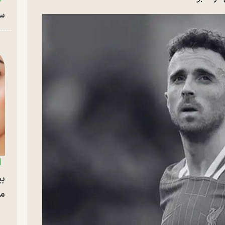
سا
بی
مج