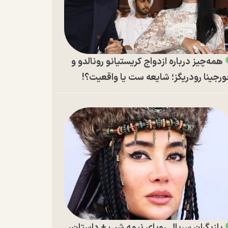
همه‌چیز درباره ازدواج کریستیانو رونالدو و
رجینا رودریگز؛ شایعه ست یا واقعیت؟!
بازیگران سریال رویای نیمه شب + داستان،