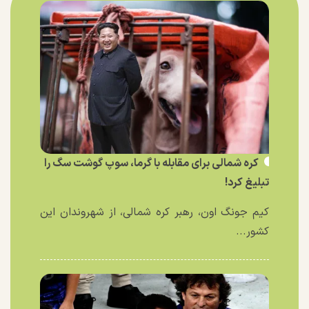
کره شمالی برای مقابله با گرما، سوپ گوشت سگ را
تبلیغ کرد!
کیم جونگ اون، رهبر کره شمالی، از شهروندان این
کشور...