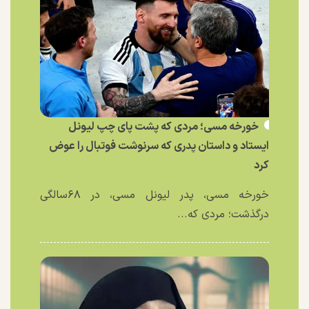
خورخه مسی؛ مردی که پشت پای چپ لیونل
ایستاد و داستان پدری که سرنوشت فوتبال را عوض
کرد
خورخه مسی، پدر لیونل مسی، در ۶۸سالگی
درگذشت؛ مردی که...