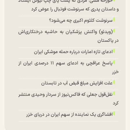
خورخه مسی؛ مردی که پشت پای چپ لیونل ایستاد
و داستان پدری که سرنوشت فوتبال را عوض کرد
سرنوشت کلثوم اکبری چه می‌شود؟
(ویدئو) واکنش پزشکیان به حاشیه درختکاری‌اش
در پاکستان
ادعای تازه امارات درباره حمله موشکی ایران
پاسخ عراقچی به ادعای سهم ۱۱ درصدی ایران از
خزر
علت افزایش مبلغ قبض آب در تابستان
نقل‌قول جعلی که فاکس‌نیوز از سردار وحیدی منتشر
کرد
افشاگری یک نماینده از سهم ایران در دریای خزر