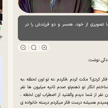
تصویری از خود، همسر و دو فرزندش را در
جو
ادگی نوشت:
 فکر کردی؟ مکث کردم ،فکردم ،نه تو اون لحظه ،به
ختم انگار تو ذهنم‌تو صدم ثانیه میلیون ها نفر
ن نفر از شما دیدم و‌گفتید از اضطراب اون لخظه ،
 فهمیدم همیشه درست فکر میکردم درسته خانواده ی