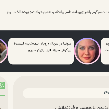
امت
سرگرمی
آشپزی
روانشناسی
رابطه و عشق
حوادث
چهره‌ها
اخبار روز
ره
صوفیا در سریال «رویای نیمه‌شب» کیست؟
ست
بیوگرافی سوزانا الوز، بازیگر سوری
زیون با همسر و فرزندانش