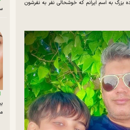
زرگ به اسم ایرانم که خوشحالی نفر به نفرشون
سا
بی
مج