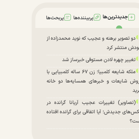
جدیدترین‌ها
پربیننده‌ها
پربحث‌ها
دو تصویر برهنه و عجیب که نوید محمدزاده از
دش منتشر کرد
تغییر چهره لادن مستوفی خبرساز شد
ملکه شایعه کلمبیا؛ زن ۶۷ ساله کلمبیایی با
وش شایعات و خبر‌های همسایه‌ها دو خانه
ید
(تصاویر) تغییرات عجیب آریانا گرانده در
س‌های جدیدش؛ آیا اتفاقی برای گرانده افتاده
ست؟