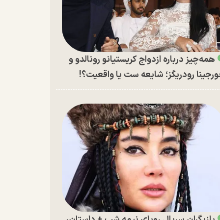
همه‌چیز درباره ازدواج کریستیانو رونالدو و
رجینا رودریگز؛ شایعه ست یا واقعیت؟!
بازیگران سریال رویای نیمه شب + داستان،