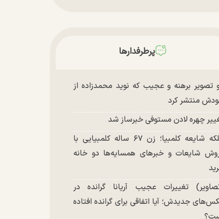
پرطرفدارها
 تصویر برهنه و عجیب که نوید محمدزاده از
دش منتشر کرد
ییر چهره لادن مستوفی خبرساز شد
ملکه شایعه کلمبیا؛ زن ۶۷ ساله کلمبیایی با
وش شایعات و خبر‌های همسایه‌ها دو خانه
ید
صاویر) تغییرات عجیب آریانا گرانده در
س‌های جدیدش؛ آیا اتفاقی برای گرانده افتاده
ست؟