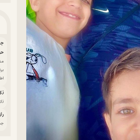
حو
بر
اط
زی
زی‌
راز
جدی