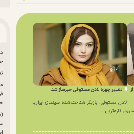
دو
خو
تغ
ز
تغییر چهره لادن مستوفی خبرساز شد
فر
لادن مستوفی، بازیگر شناخته‌شده سینمای ایران،
خر
ای
در تازه‌ترین...
(ت
عک
ا