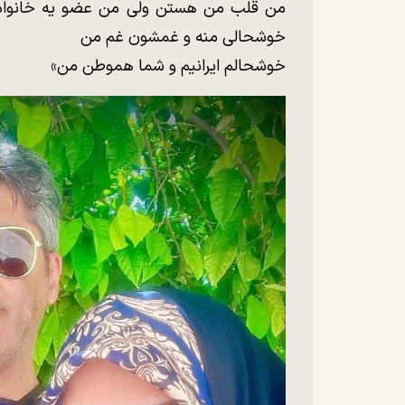
من قلب من هستن ولی من عضو یه خانواده ب
خوشحالی منه و غمشون غم من
خوشحالم ایرانیم و شما هموطن من»