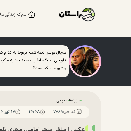
سبک زندگی
سل
سریال رویای نیمه شب مربوط به کدام دو
تاریخی‌ست؟ سلطان محمد خدابنده کی
و شهر حله کجاست؟
چهره‌ها
عمومی
۱۴:۴۸
۱۷ تير ۱۴۰۴
کد خبر:
۷۸۶۸
عکس | سلفی سحر امامی، مجری تلوی