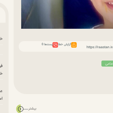
خو
گزارش خطا
پسندها:
0
مامی
فر
خر
عک
ا