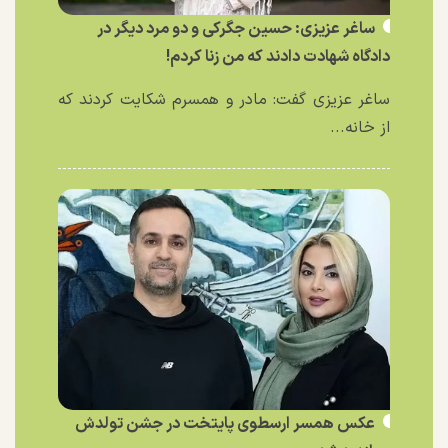
ساغر عزیزی: حسین جگرکی و دو مرد دیگر در
دادگاه شهادت دادند که من زنا کردم!
ساغر عزیزی گفت: مادر و همسرم شکایت کردند که
از خانه...
عکس همسر ارسطوی پایتخت در جشن تولدش