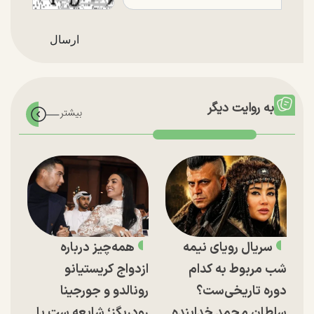
به روایت دیگر
سریال رویای نیمه
همه‌چیز درباره
شب مربوط به کدام
ازدواج کریستیانو
دوره تاریخی‌ست؟
رونالدو و جورجینا
سلطان محمد خدابنده
رودریگز؛ شایعه ست یا