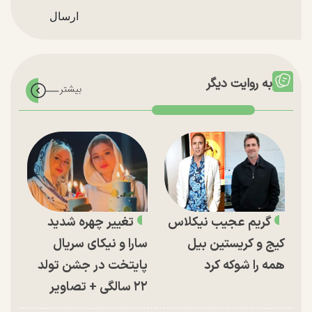
به روایت دیگر
گریم عجیب نیکلاس
تغییر چهره شدید
کیج و کریستین بیل
سارا و نیکای سریال
همه را شوکه کرد
پایتخت در جشن تولد
۲۲ سالگی + تصاویر