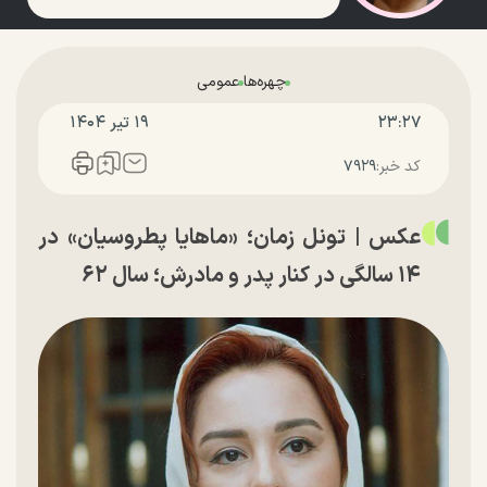
چهره‌ها
عمومی
۲۳:۲۷
۱۹ تير ۱۴۰۴
کد خبر:
۷۹۲۹
عکس | تونل زمان؛ «ماهایا پطروسیان» در
۱۴ سالگی در کنار پدر و مادرش؛ سال ۶۲