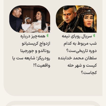
سریال رویای نیمه
همه‌چیز درباره
شب مربوط به کدام
ازدواج کریستیانو
دوره تاریخی‌ست؟
رونالدو و جورجینا
سلطان محمد خدابنده
رودریگز؛ شایعه ست یا
کیست و شهر حله
واقعیت؟!
کجاست؟