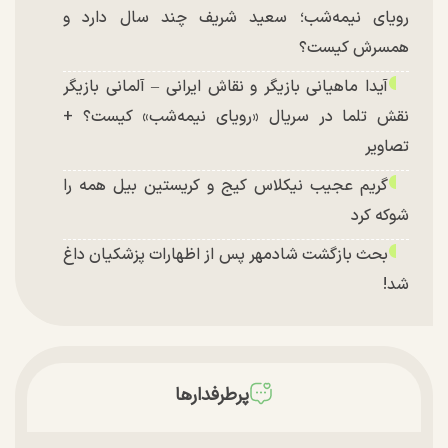
رویای نیمه‌شب؛ سعید شریف چند سال دارد و
همسرش کیست؟
آیدا ماهیانی بازیگر و نقاش ایرانی – آلمانی بازیگر
نقش تلما در سریال «رویای نیمه‌شب» کیست؟ +
تصاویر
گریم عجیب نیکلاس کیج و کریستین بیل همه را
شوکه کرد
بحث بازگشت شادمهر پس از اظهارات پزشکیان داغ
شد!
تغییر چهره شدید سارا و نیکای سریال پایتخت در
جشن تولد ۲۲ سالگی + تصاویر
توافق با آمریکا در انتظار تایید نهایی شعام؟
پرطرفدارها
چند تصویر بسیار زیبا و جدید از هدیه تهرانی منتشر