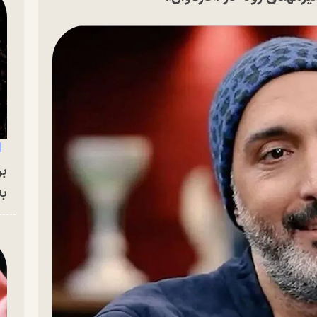
بر
به