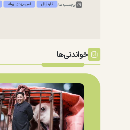
کارناوال
امیرمهدی ژوله
برچسب ها:
خواندنی‌ها