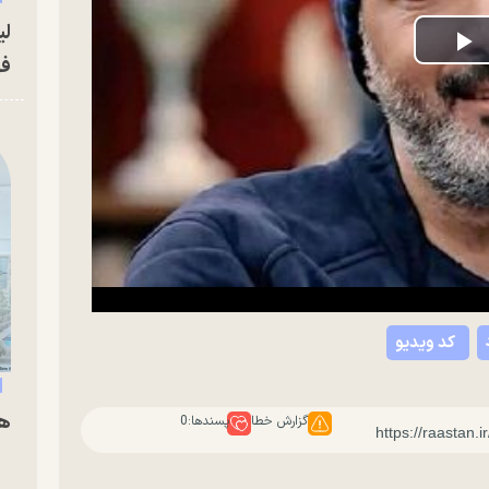
لی
P
فو
V
کد ویدیو
هم
گزارش خطا
پسندها:
0