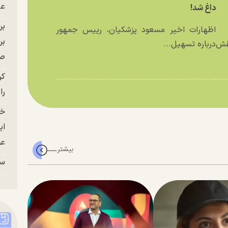
عل
داغ شد!
اظهارات اخیر مسعود پزشکیان، رییس جمهور
بر
نقش
درباره تسهیل...
صح
کر
را
خو
ای
عو
سر