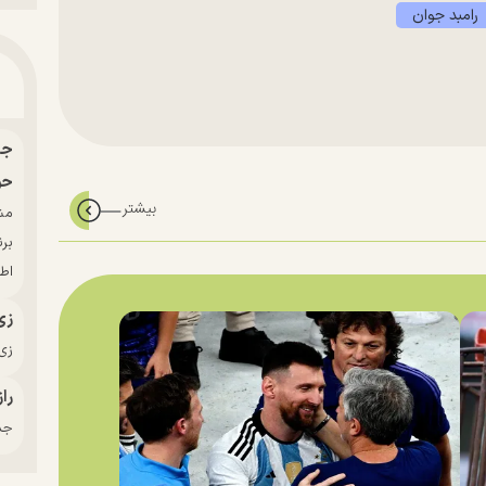
رامبد جوان
حو
بر
اط
زی
زی‌
راز
جدی