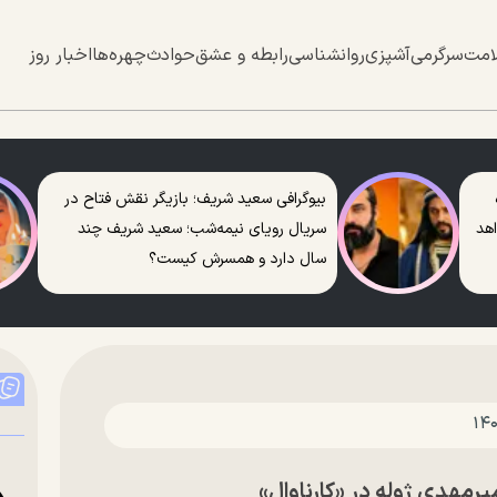
امت
سرگرمی
آشپزی
روانشناسی
رابطه و عشق
حوادث
چهره‌ها
اخبار روز
بیوگرافی سعید شریف؛ بازیگر نقش فتاح در
اهد
سریال رویای نیمه‌شب؛ سعید شریف چند
سال دارد و همسرش کیست؟
رمهدی ژوله در «کارناوال»