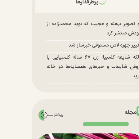
پرطرفدارها
 تصویر برهنه و عجیب که نوید محمدزاده از
دش منتشر کرد
ییر چهره لادن مستوفی خبرساز شد
ملکه شایعه کلمبیا؛ زن ۶۷ ساله کلمبیایی با
وش شایعات و خبر‌های همسایه‌ها دو خانه
ید
مجله