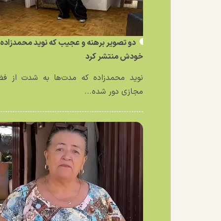
دو تصویر برهنه و عجیب که نوید محمدزاده ا
خودش منتشر کرد
نوید محمدزاده که مدت‌ها به شدت از فض
مجازی دور شده...