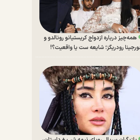
همه‌چیز درباره ازدواج کریستیانو رونالدو و
رجینا رودریگز؛ شایعه ست یا واقعیت؟!
بازیگران سریال رویای نیمه شب + داستان،