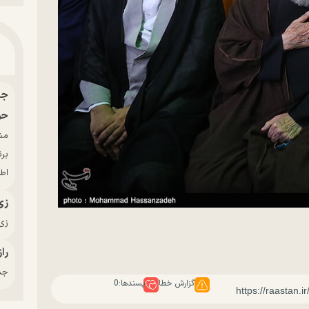
حو
بر
اط
زی
زی‌
راز
جدی
گزارش خطا
پسندها:
0