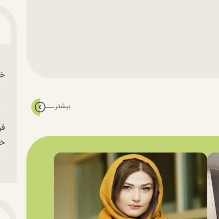
خو
فر
خر