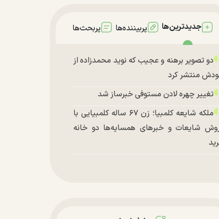
جدیدترین‌ها
پربیننده‌ها
پربحث‌ها
دو تصویر برهنه و عجیب که نوید محمدزاده از
دش منتشر کرد
تغییر چهره لادن مستوفی خبرساز شد
ملکه شایعه کلمبیا؛ زن ۶۷ ساله کلمبیایی با
وش شایعات و خبر‌های همسایه‌ها دو خانه
ید