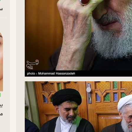
سا
بی
مج