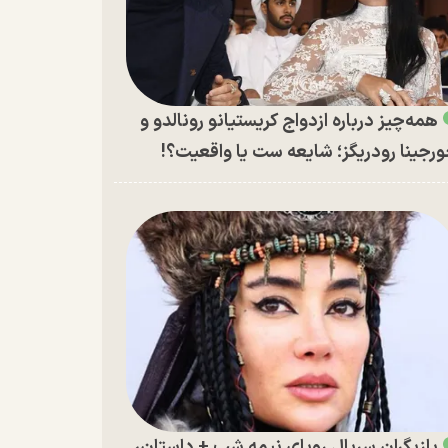
همه‌چیز درباره ازدواج کریستیانو رونالدو و
رجینا رودریگز؛ شایعه ست یا واقعیت؟!
بازیگران سریال رویای نیمه شب + داستان،