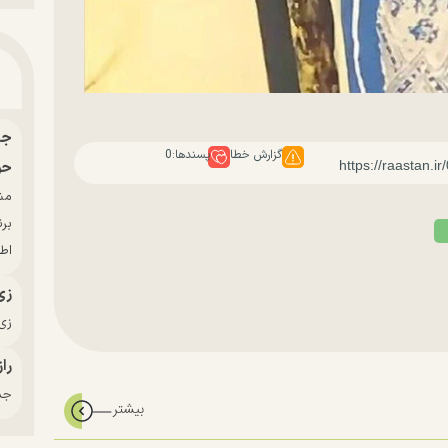
گزارش خطا
پسندها:
0
حو
بر
اط
زی
زی‌
راز
جدی