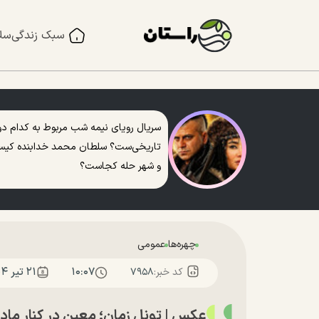
سبک زندگی
سل
سریال رویای نیمه شب مربوط به کدام دو
تاریخی‌ست؟ سلطان محمد خدابنده کی
و شهر حله کجاست؟
چهره‌ها
عمومی
۱۰:۰۷
۲۱ تير ۱۴۰۴
کد خبر:
۷۹۵۸
عکس | تونل زمان؛ معین در کنار ماد