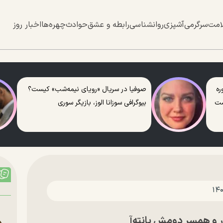
امت
سرگرمی
آشپزی
روانشناسی
رابطه و عشق
حوادث
چهره‌ها
اخبار روز
ره
صوفیا در سریال «رویای نیمه‌شب» کیست؟
ست
بیوگرافی سوزانا الوز، بازیگر سوری
ر و همسر دومش پانته‌آ