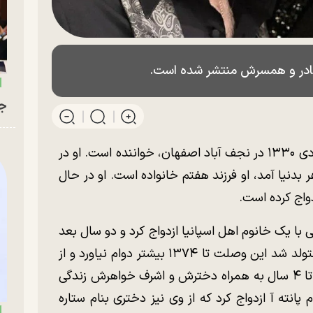
مادر و همسرش منتشر شده است.
جو
نصرالله معین نجف‌ آبادی متولد ۲۹ دی ۱۳۳۰ در نجف آباد اصفهان، خواننده است. او در
ه کاملا مذهبی با ۴ برادر و ۷ خواهر بدنیا آمد، او فرزند هفتم خانواده است. او در حال
واج کرده است.
عین در سال ۱۳۶۸ در سن ۳۸ سالگی با یک خانوم اهل اسپانیا ازدواج کرد و دو سال بعد
در سال ۱۳۷۰ اولین فرزند معین بنام پریچه متولد شد این وصلت تا ۱۳۷۴ بیشتر دوام نیاورد و از
معین از همسر اسپانیایی خود طلاق گرفت و تا ۴ سال به همراه دخترش و اشرف خواهرش زندگی
م ایرانی بنام پانته آ ازدواج کرد که از وی نیز دختری بنام ستاره