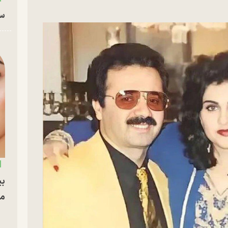
سا
بی
مج