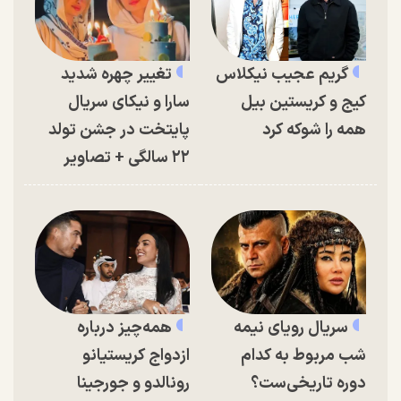
گریم عجیب نیکلاس
تغییر چهره شدید
کیج و کریستین بیل
سارا و نیکای سریال
همه را شوکه کرد
پایتخت در جشن تولد
۲۲ سالگی + تصاویر
سریال رویای نیمه
همه‌چیز درباره
شب مربوط به کدام
ازدواج کریستیانو
دوره تاریخی‌ست؟
رونالدو و جورجینا