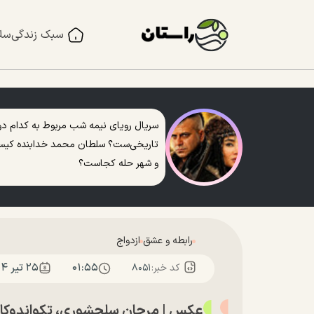
سبک زندگی
سل
سریال رویای نیمه شب مربوط به کدام دو
تاریخی‌ست؟ سلطان محمد خدابنده کی
و شهر حله کجاست؟
رابطه و عشق
ازدواج
۰۱:۵۵
۲۵ تير ۱۴۰۴
کد خبر:
۸۰۵۱
عکس | مرجان سلحشوری، تکواندوکار 