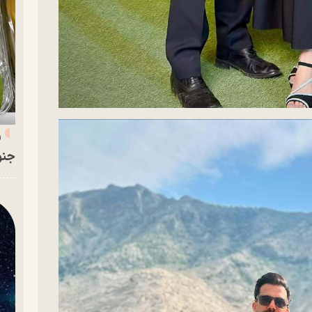
ر
جنو