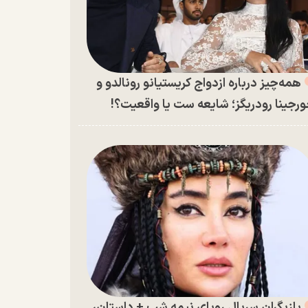
همه‌چیز درباره ازدواج کریستیانو رونالدو و
رجینا رودریگز؛ شایعه ست یا واقعیت؟!
بازیگران سریال رویای نیمه شب + داستان،