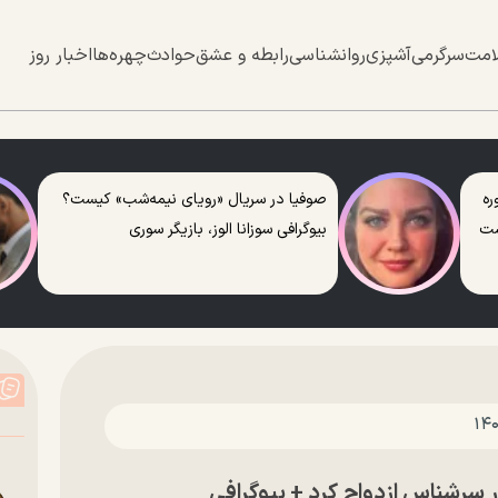
امت
سرگرمی
آشپزی
روانشناسی
رابطه و عشق
حوادث
چهره‌ها
اخبار روز
ره
صوفیا در سریال «رویای نیمه‌شب» کیست؟
ست
بیوگرافی سوزانا الوز، بازیگر سوری
سرشناس ازدواج کرد + بیوگرافی