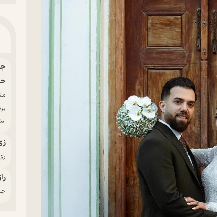
حو
بر
اط
زی
زی‌
راز
جدی