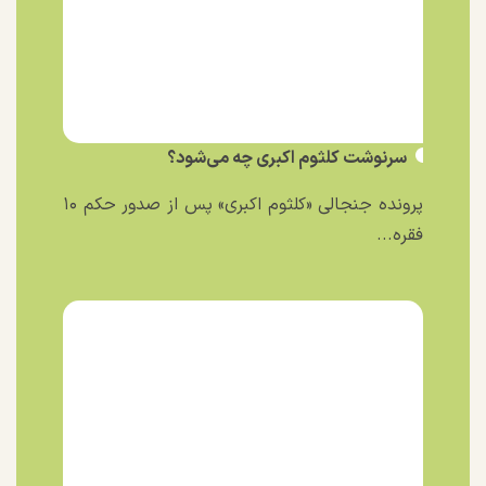
سرنوشت کلثوم اکبری چه می‌شود؟
پرونده جنجالی «کلثوم اکبری» پس از صدور حکم ۱۰
فقره...