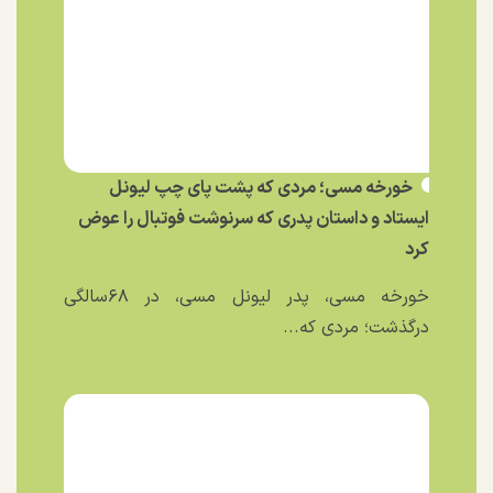
خورخه مسی؛ مردی که پشت پای چپ لیونل
ایستاد و داستان پدری که سرنوشت فوتبال را عوض
کرد
خورخه مسی، پدر لیونل مسی، در ۶۸سالگی
درگذشت؛ مردی که...