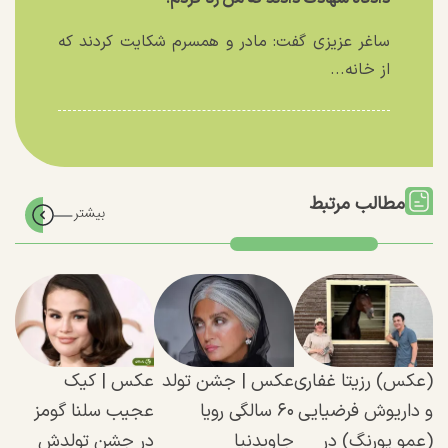
ساغر عزیزی گفت: مادر و همسرم شکایت کردند که
از خانه...
مطالب مرتبط
(عکس) رزیتا غفاری
عکس | جشن تولد
عکس | کیک
و داریوش فرضیایی
۶۰ سالگی رویا
عجیب سلنا گومز
(عمو پورنگ) در
جاوید‌نیا
در جشن تولدش