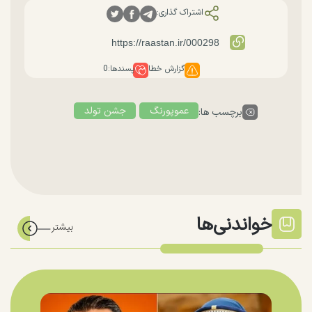
اشتراک گذاری:
گزارش خطا
پسندها:
0
عموپورنگ
جشن تولد
برچسب ها:
خواندنی‌ها