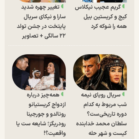
گریم عجیب نیکلاس
تغییر چهره شدید
کیج و کریستین بیل
سارا و نیکای سریال
همه را شوکه کرد
پایتخت در جشن تولد
۲۲ سالگی + تصاویر
سریال رویای نیمه
همه‌چیز درباره
شب مربوط به کدام
ازدواج کریستیانو
دوره تاریخی‌ست؟
رونالدو و جورجینا
سلطان محمد خدابنده
رودریگز؛ شایعه ست یا
کیست و شهر حله
واقعیت؟!