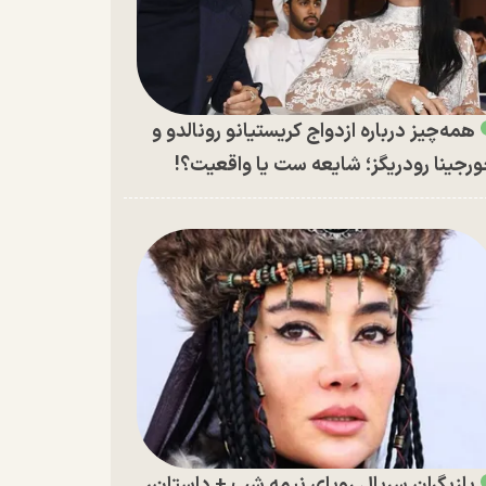
همه‌چیز درباره ازدواج کریستیانو رونالدو و
رجینا رودریگز؛ شایعه ست یا واقعیت؟!
بازیگران سریال رویای نیمه شب + داستان،