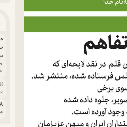
حو
بر
اط
زی
زی‌
راز
جدی