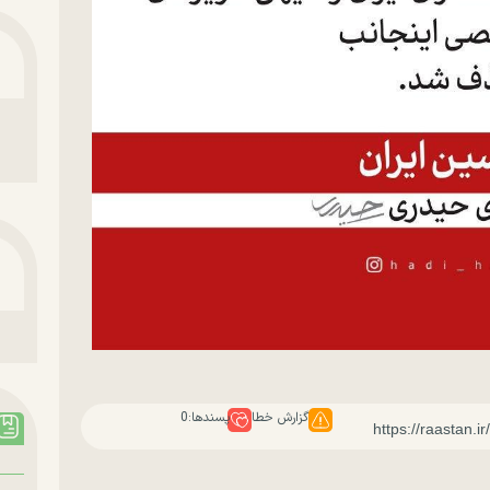
گزارش خطا
پسندها:
0