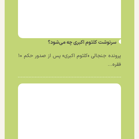
سرنوشت کلثوم اکبری چه می‌شود؟
پرونده جنجالی «کلثوم اکبری» پس از صدور حکم ۱۰
فقره...