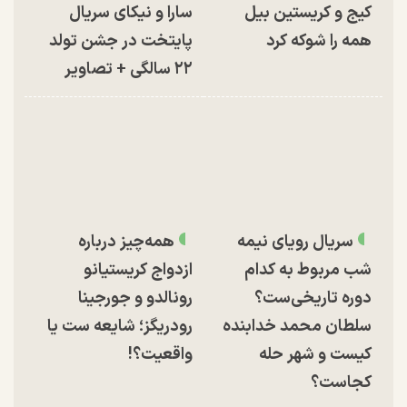
کیج و کریستین بیل
سارا و نیکای سریال
همه را شوکه کرد
پایتخت در جشن تولد
۲۲ سالگی + تصاویر
سریال رویای نیمه
همه‌چیز درباره
شب مربوط به کدام
ازدواج کریستیانو
دوره تاریخی‌ست؟
رونالدو و جورجینا
سلطان محمد خدابنده
رودریگز؛ شایعه ست یا
کیست و شهر حله
واقعیت؟!
کجاست؟