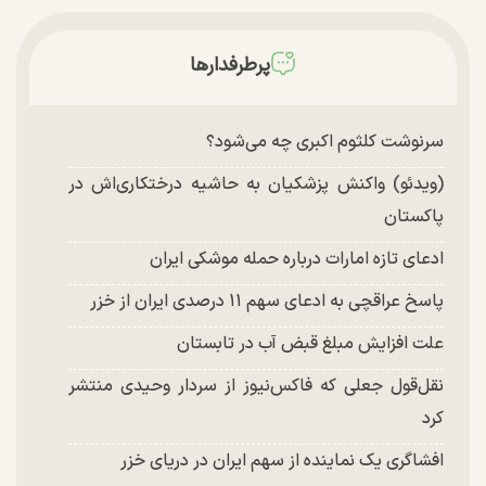
جشن تولد ۲۲ سالگی + تصاویر
توافق با آمریکا در انتظار تایید نهایی شعام؟
پرطرفدارها
چند تصویر بسیار زیبا و جدید از هدیه تهرانی منتشر
شد
سرنوشت کلثوم اکبری چه می‌شود؟
(ویدئو) واکنش پزشکیان به حاشیه درختکاری‌اش در
پاکستان
ادعای تازه امارات درباره حمله موشکی ایران
پاسخ عراقچی به ادعای سهم ۱۱ درصدی ایران از خزر
علت افزایش مبلغ قبض آب در تابستان
نقل‌قول جعلی که فاکس‌نیوز از سردار وحیدی منتشر
کرد
افشاگری یک نماینده از سهم ایران در دریای خزر