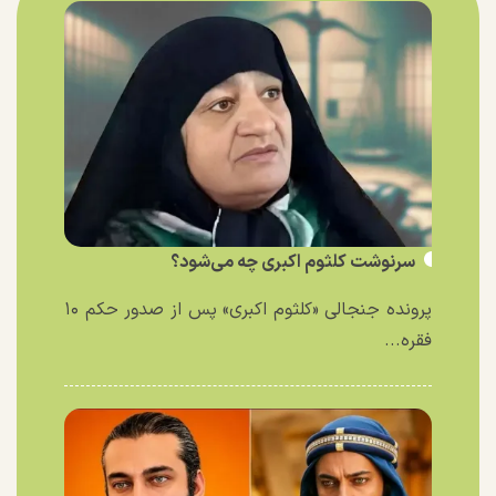
سرنوشت کلثوم اکبری چه می‌شود؟
پرونده جنجالی «کلثوم اکبری» پس از صدور حکم ۱۰
فقره...