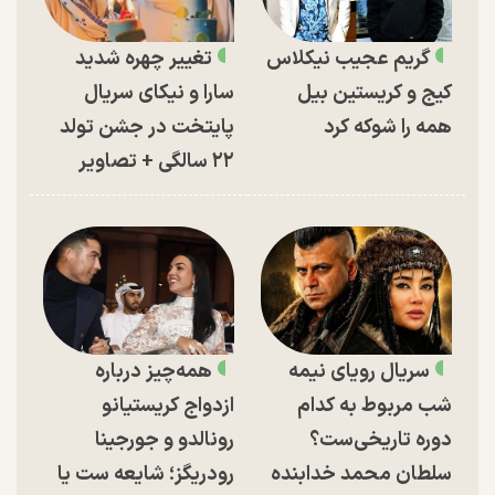
گریم عجیب نیکلاس
تغییر چهره شدید
کیج و کریستین بیل
سارا و نیکای سریال
همه را شوکه کرد
پایتخت در جشن تولد
۲۲ سالگی + تصاویر
سریال رویای نیمه
همه‌چیز درباره
شب مربوط به کدام
ازدواج کریستیانو
دوره تاریخی‌ست؟
رونالدو و جورجینا
سلطان محمد خدابنده
رودریگز؛ شایعه ست یا