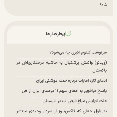
شد!
تغییر چهره شدید سارا و نیکای سریال پایتخت در
جشن تولد ۲۲ سالگی + تصاویر
توافق با آمریکا در انتظار تایید نهایی شعام؟
پرطرفدارها
چند تصویر بسیار زیبا و جدید از هدیه تهرانی منتشر
شد
سرنوشت کلثوم اکبری چه می‌شود؟
(ویدئو) واکنش پزشکیان به حاشیه درختکاری‌اش در
پاکستان
ادعای تازه امارات درباره حمله موشکی ایران
پاسخ عراقچی به ادعای سهم ۱۱ درصدی ایران از خزر
علت افزایش مبلغ قبض آب در تابستان
نقل‌قول جعلی که فاکس‌نیوز از سردار وحیدی منتشر