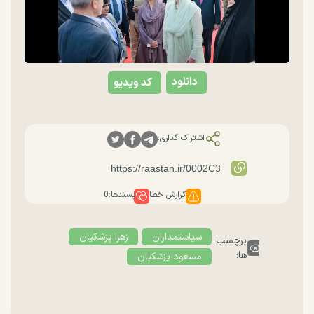
دانلود
کد ویدیو
اشتراک گذاری:
گزارش خطا
پسندها:
0
سیاستمداران
زهرا پزشکیان
برچسب
ها:
مسعود پزشکیان