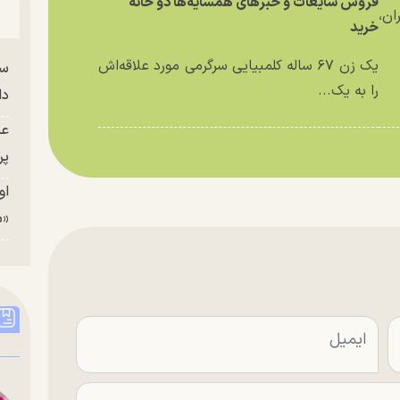
فروش شایعات و خبر‌های همسایه‌ها دو خانه
ان،
خرید
یک زن ۶۷ ساله کلمبیایی سرگرمی مورد علاقه‌اش
سا
را به یک...
دا
عک
پر
او
«م