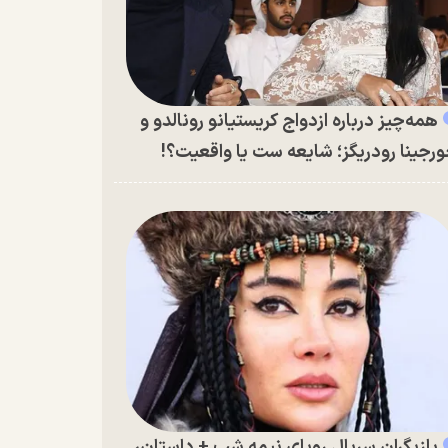
همه‌چیز درباره ازدواج کریستیانو رونالدو و
رجینا رودریگز؛ شایعه ست یا واقعیت؟!
بازیگران سریال رویای نیمه شب + داستان،