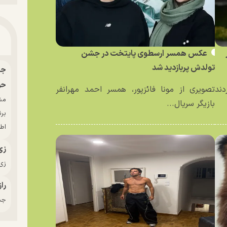
عکس همسر ارسطوی پایتخت در جشن
تولدش پربازدید شد
حو
دند
تصویری از مونا فائزپور، همسر احمد مهرانفر
بازیگر سریال...
بر
اط
زی
زی‌
راز
جدی