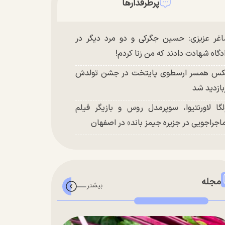
پرطرفدارها
غر عزیزی: حسین جگرکی و دو مرد دیگر در
دگاه شهادت دادند که من زنا کردم!
س همسر ارسطوی پایتخت در جشن تولدش
بازدید شد
لگا لاورنتیوا، سوپرمدل روس و بازیگر فیلم
اجراجویی در جزیره جیمز باند» در اصفهان
مجله