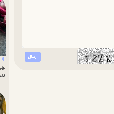
«
تهی
قدر