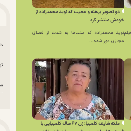
دو تصویر برهنه و عجیب که نوید محمدزاده از
خودش منتشر کرد
یلم
نوید محمدزاده که مدت‌ها به شدت از فضای
مجازی دور شده...
دا
تو
«م
ملکه شایعه کلمبیا؛ زن ۶۷ ساله کلمبیایی با