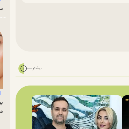
سا
بی
مج