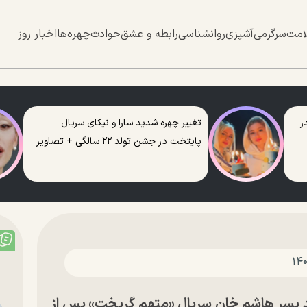
امت
سرگرمی
آشپزی
روانشناسی
رابطه و عشق
حوادث
چهره‌ها
اخبار روز
ر
تغییر چهره شدید سارا و نیکای سریال
پایتخت در جشن تولد ۲۲ سالگی + تصاویر
 پسر هاشم خانِ سریال «متهم گریخت» پس از