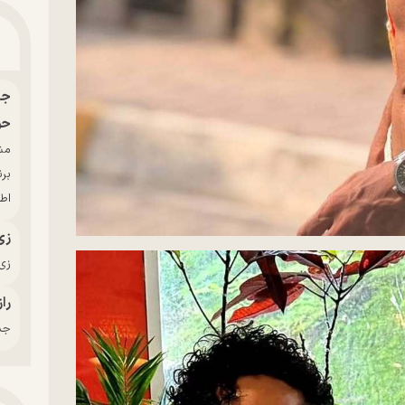
حو
بر
اط
زی
زی‌
راز
جدی