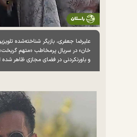
علیرضا جعفری، بازیگر شناخته‌شده تلویز
خان» در سریال پرمخاطب «متهم گریخت» به 
و باورنکردنی در فضای مجازی ظاهر شده 