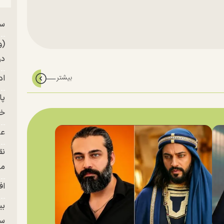
سر
من
(و
در
اد
خز
عل
نق
من
اف
بی
سر