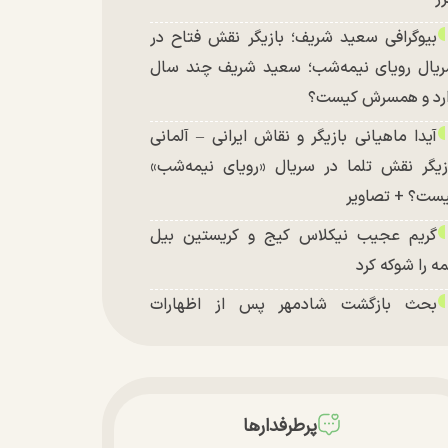
بیوگرافی سعید شریف؛ بازیگر نقش فتاح در
یال رویای نیمه‌شب؛ سعید شریف چند سال
رد و همسرش کیست؟
آیدا ماهیانی بازیگر و نقاش ایرانی – آلمانی
زیگر نقش تلما در سریال «رویای نیمه‌شب»
ست؟ + تصاویر
گریم عجیب نیکلاس کیج و کریستین بیل
ه را شوکه کرد
بحث بازگشت شادمهر پس از اظهارات
شکیان داغ شد!
تغییر چهره شدید سارا و نیکای سریال
تخت در جشن تولد ۲۲ سالگی + تصاویر
پرطرفدارها
توافق با آمریکا در انتظار تایید نهایی شعام؟