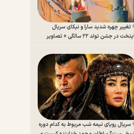
تغییر چهره شدید سارا و نیکای سریال
تخت در جشن تولد ۲۲ سالگی + تصاویر
سریال رویای نیمه شب مربوط به کدام دوره
ریخی‌ست؟ سلطان محمد خدابنده کیست و