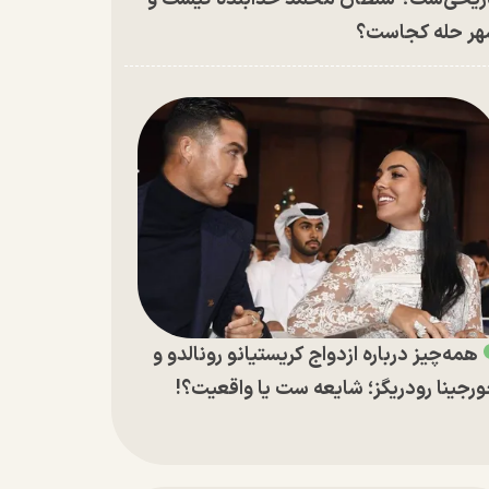
ر حله کجاست؟
همه‌چیز درباره ازدواج کریستیانو رونالدو و
رجینا رودریگز؛ شایعه ست یا واقعیت؟!