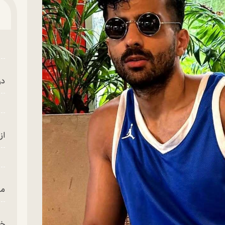
در
از
من
خز