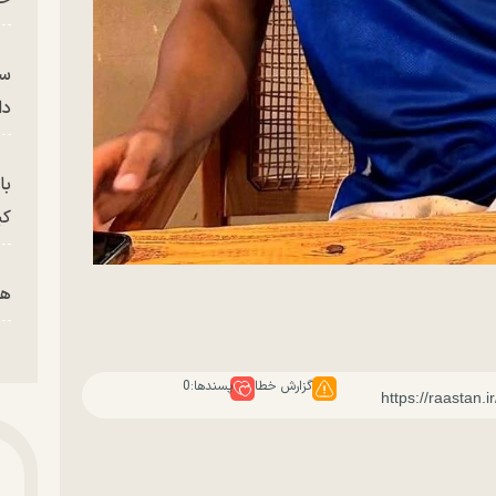
سر
دا
با
کی
هم
پز
گزارش خطا
پسندها:
0
پای