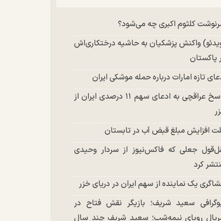
چند تصویر بسیار زیبا و جدید از هدیه تهرانی
نوشت کلثوم اکبری چه می‌شود؟
تشر شد
یدئو) واکنش پزشکیان به حاشیه درختکاری‌اش
 پاکستان
عای تازه امارات درباره حمله موشکی ایران
پاسخ عراقچی به ادعای سهم ۱۱ درصدی ایران از
ر
ت افزایش مبلغ قبض آب در تابستان
ل‌قول جعلی که فاکس‌نیوز از سردار وحیدی
تشر کرد
شاگری یک نماینده از سهم ایران در دریای خزر
وگرافی سعید شریف؛ بازیگر نقش فتاح در
یال رویای نیمه‌شب؛ سعید شریف چند سال