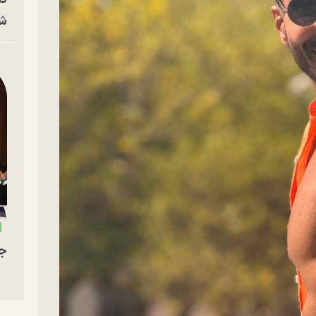
شه
جو