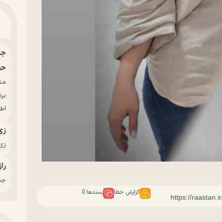
حو
بر
اط
زی
زی‌
راز
جدی
گزارش خطا
پسندها:
0