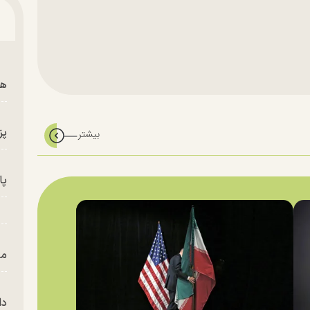
هم
پز
پای
من
دا