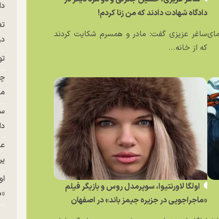
دا
دادگاه شهادت دادند که من زنا کردم!
تغ
مای
ساغر عزیزی گفت: مادر و همسرم شکایت کردند
در ج
که از خانه...
تو
چن
من
سا
دا
عک
پر
او
اولگا لاورنتیوا، سوپرمدل روس و بازیگر فیلم
«م
«ماجراجویی در جزیره جیمز باند» در اصفهان