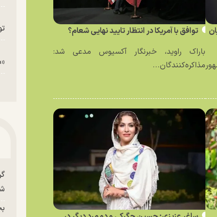
تو
ان
توافق با آمریکا در انتظار تایید نهایی شعام؟
باراک راوید، خبرنگار آکسیوس مدعی شد:
«م
ور
مذاکره‌کنندگان...
گر
شو
بح
ساغر عزیزی: حسین جگرکی و دو مرد دیگر در