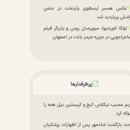
عکس همسر ارسطوی پایتخت در جشن
لدش پربازدید شد
اولگا لاورنتیوا، سوپرمدل روس و بازیگر فیلم
اجراجویی در جزیره جیمز باند» در اصفهان
پرطرفدارها
یم عجیب نیکلاس کیج و کریستین بیل همه را
که کرد
ث بازگشت شادمهر پس از اظهارات پزشکیان