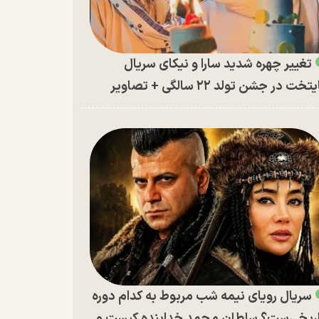
تغییر چهره شدید سارا و نیکای سریال
تخت در جشن تولد ۲۲ سالگی + تصاویر
سریال رویای نیمه شب مربوط به کدام دوره
ریخی‌ست؟ سلطان محمد خدابنده کیست و