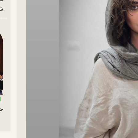
شه
جو