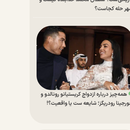
ر حله کجاست؟
همه‌چیز درباره ازدواج کریستیانو رونالدو و
رجینا رودریگز؛ شایعه ست یا واقعیت؟!