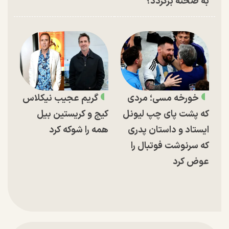
به صحنه برگردد؟
خورخه مسی؛ مردی
گریم عجیب نیکلاس
که پشت پای چپ لیونل
کیج و کریستین بیل
ایستاد و داستان پدری
همه را شوکه کرد
که سرنوشت فوتبال را
عوض کرد