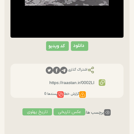
دانلود
کد ویدیو
اشتراک گذاری:
گزارش خطا
پسندها:
0
عکس تاریخی
تاریخ پهلوی
برچسب ها: