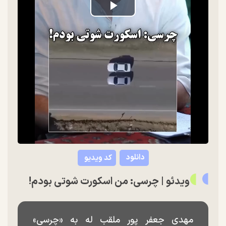
Play
Video
دانلود
کد ویدیو
ویدئو | چرسی: من اسکورت شوتی بودم!
مهدی جعفر پور ملقب له به «چرسی»