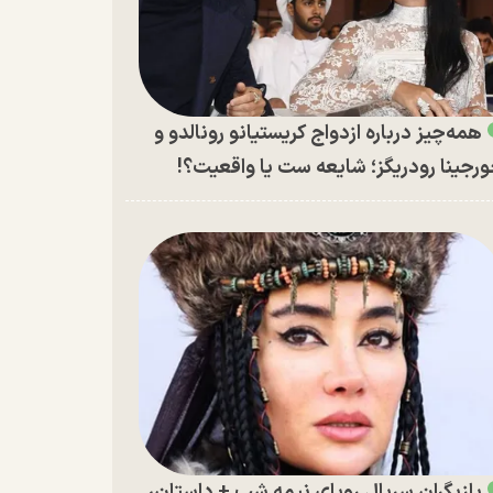
همه‌چیز درباره ازدواج کریستیانو رونالدو و
رجینا رودریگز؛ شایعه ست یا واقعیت؟!
بازیگران سریال رویای نیمه شب + داستان،