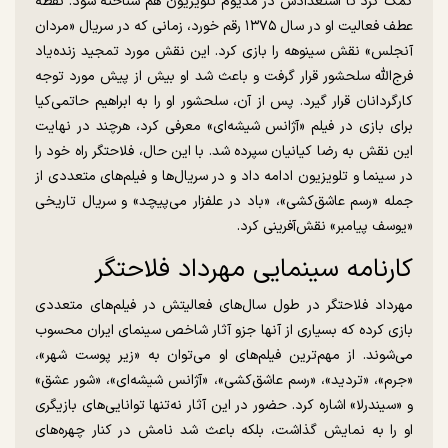
کمک کرد تا استعدادش در مدیوم تلویزیون هم شناخته شود. نقطه
عطف فعالیت او در سال ۱۳۷۵ رقم خورد، زمانی که در سریال «مردان
آنجلس» نقش سینوهه را بازی کرد. این نقش مورد تمجید زنده‌یاد
فرج‌الله سلحشور قرار گرفت و باعث شد او بیش از پیش مورد توجه
کارگردانان قرار گیرد. پس از آن، سلحشور او را به ابراهیم حاتمی‌کیا
برای بازی در فیلم «آژانس شیشه‌ای» معرفی کرد، هرچند در نهایت
این نقش به رضا کیانیان سپرده شد. با این حال، فلاحتگر راه خود را
در سینما و تلویزیون ادامه داد و در سریال‌ها و فیلم‌های متعددی از
جمله «رسم عاشق‌کشی»، «باد در علفزار می‌پیچد» و سریال تاریخی
«یوسف پیامبر» نقش‌آفرینی کرد.
کارنامه سینمایی مهرداد فلاحتگر
مهرداد فلاحتگر در طول سال‌های فعالیتش در فیلم‌های متعددی
بازی کرده که بسیاری از آنها جزو آثار شاخص سینمای ایران محسوب
می‌شوند. از مهم‌ترین فیلم‌های او می‌توان به «زیر پوست شهر»،
«جرم»، «تردید»، «رسم عاشق‌کشی»، «آژانس شیشه‌ای»، «شور عشق»
و «سیندرلا» اشاره کرد. حضور در این آثار نه‌تنها توانایی‌های بازیگری
او را به نمایش گذاشت، بلکه باعث شد نامش در کنار چهره‌های