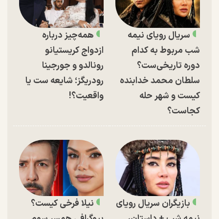
سریال رویای نیمه
همه‌چیز درباره
شب مربوط به کدام
ازدواج کریستیانو
دوره تاریخی‌ست؟
رونالدو و جورجینا
سلطان محمد خدابنده
رودریگز؛ شایعه ست یا
کیست و شهر حله
واقعیت؟!
کجاست؟
بازیگران سریال رویای
نیلا فرخی کیست؟
نیمه شب + داستان،
بیوگرافی همسر سوم