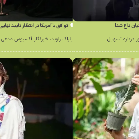
ان داغ شد!
توافق با آمریکا در انتظار تایید نهای
درباره تسهیل...
باراک راوید، خبرنگار آکسیوس مدعی ش