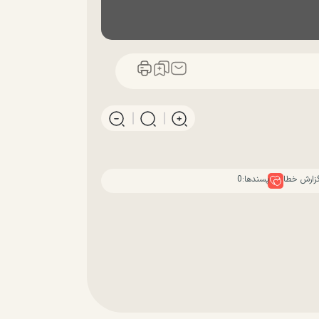
زارش خطا
پسندها:
0