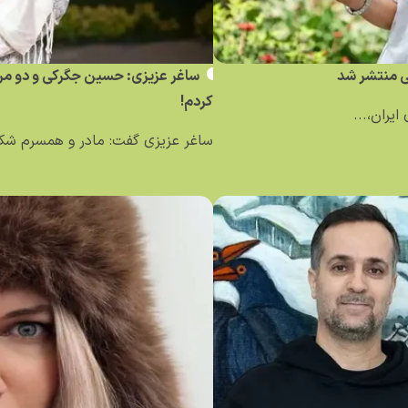
نی منتشر شد
ساغر عزیزی: حسین جگرکی و دو مرد د
کردم!
ایران،...
ساغر عزیزی گفت: مادر و همسرم شکای