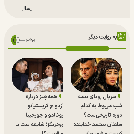
به روایت دیگر
سریال رویای نیمه
همه‌چیز درباره
شب مربوط به کدام
ازدواج کریستیانو
دوره تاریخی‌ست؟
رونالدو و جورجینا
سلطان محمد خدابنده
رودریگز؛ شایعه ست یا
کیست و شهر حله
واقعیت؟!