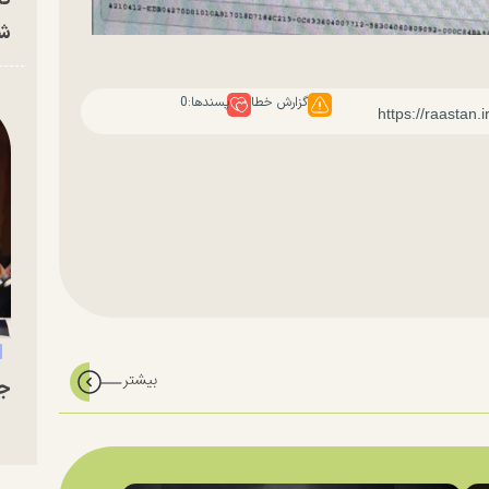
شه
گزارش خطا
پسندها:
0
جو