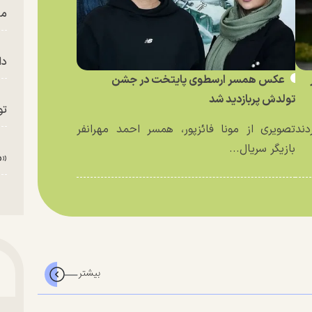
من
دا
عکس همسر ارسطوی پایتخت در جشن
تولدش پربازدید شد
تو
دند
تصویری از مونا فائزپور، همسر احمد مهرانفر
بازیگر سریال...
«م