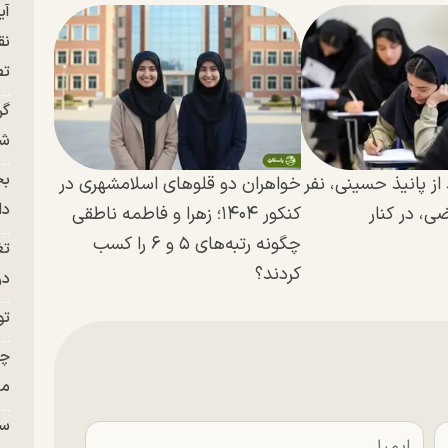
آی
نق
تص
گر
شو
بح
ز پانیذ حسینی، نفر
خواهران دو قلو‌های اسلامشهری در
دا
ی، در کنار
کنکور ۱۴۰۴؛ زهرا و فاطمه ناطقی
چگونه رتبه‌های ۵ و ۶ را کسب
تغ
کردند؟
در ج
تو
چن
من
سا