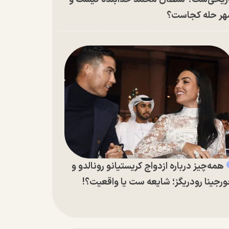
ر حله کجاست؟
همه‌چیز درباره ازدواج کریستیانو رونالدو و
رجینا رودریگز؛ شایعه ست یا واقعیت؟!