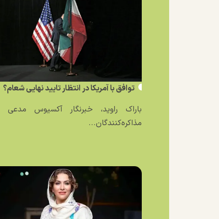
توافق با آمریکا در انتظار تایید نهایی شعام؟
باراک راوید، خبرنگار آکسیوس مدعی ش
مذاکره‌کنندگان...