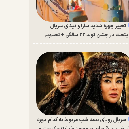
تغییر چهره شدید سارا و نیکای سریال
تخت در جشن تولد ۲۲ سالگی + تصاویر
سریال رویای نیمه شب مربوط به کدام دوره
ریخی‌ست؟ سلطان محمد خدابنده کیست و