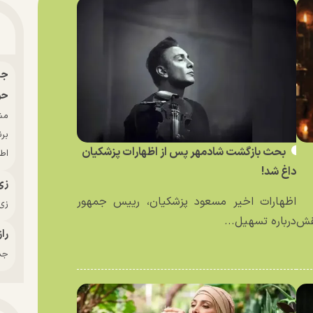
حو
بر
بحث بازگشت شادمهر پس از اظهارات پزشکیان
اط
داغ شد!
زی
اظهارات اخیر مسعود پزشکیان، رییس جمهور
زی‌
نقش
درباره تسهیل...
راز
جدی