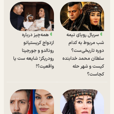
سریال رویای نیمه
همه‌چیز درباره
شب مربوط به کدام
ازدواج کریستیانو
دوره تاریخی‌ست؟
رونالدو و جورجینا
سلطان محمد خدابنده
رودریگز؛ شایعه ست یا
کیست و شهر حله
واقعیت؟!
کجاست؟