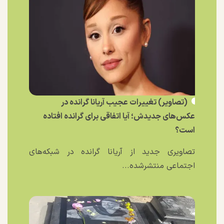
(تصاویر) تغییرات عجیب آریانا گرانده در
عکس‌های جدیدش؛ آیا اتفاقی برای گرانده افتاده
است؟
تصاویری جدید از آریانا گرانده در شبکه‌های
اجتماعی منتشرشده...