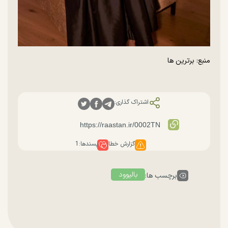
منبع: برترین ها
اشتراک گذاری:
گزارش خطا
پسندها:
1
بالیوود
برچسب ها: